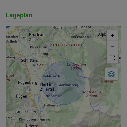
Lageplan
+
−