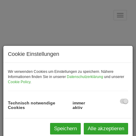
Navig
Cookie Einstellungen
Wir verwenden Cookies um Einstellungen zu speichern. Nähere
Informationen finden Sie in unserer
Datenschutzerklärung
und unserer
Cookie Policy
.
Unternehmen
Technisch notwendige
immer
Cookies
aktiv
Immo Mauracher - Immobilienmaklerin mit
Leidenschaft!
Speichern
Alle akzeptieren
Seit 1990 bin ich in der Immobilienbranche tätig und