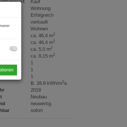
rktungsart
Kauf
tart
Wohnung
reis
Erfolgreich
verkauft
nserer
ngsart
Wohnen
2
e
ca. 46,4 m
2
fläche
ca. 46,4 m
2
rfläche
ca. 5,5 m
2
nfläche
ca. 8,15 m
one
1
plätze
1
ptieren
r
1
2
B, 28.8 kWh/m
a
hr
2019
t
Neubau
and
neuwertig
hbar
sofort