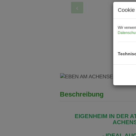
Cookie 
Wir verwen
Datenschut
Technis
Beschreibung
EIGENHEIM IN DER
ACHENS
- IDEAL A