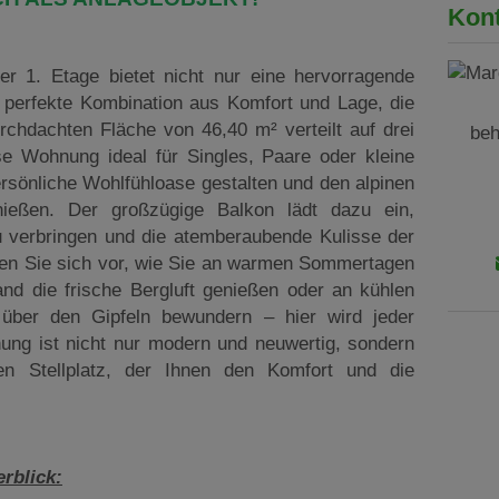
Kont
r 1. Etage bietet nicht nur eine hervorragende
 perfekte Kombination aus Komfort und Lage, die
urchdachten Fläche von 46,40 m² verteilt auf drei
beh
ese Wohnung ideal für Singles, Paare oder kleine
ersönliche Wohlfühloase gestalten und den alpinen
nießen. Der großzügige Balkon lädt dazu ein,
 verbringen und die atemberaubende Kulisse der
llen Sie sich vor, wie Sie an warmen Sommertagen
and die frische Bergluft genießen oder an kühlen
über den Gipfeln bewundern – hier wird jeder
ng ist nicht nur modern und neuwertig, sondern
en Stellplatz, der Ihnen den Komfort und die
rblick: