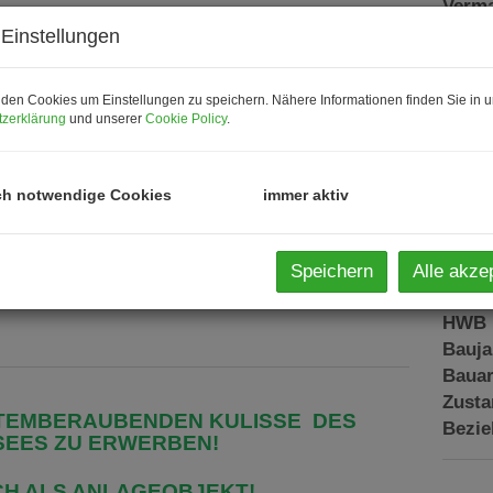
Verma
Objek
Einstellungen
Kaufp
den Cookies um Einstellungen zu speichern. Nähere Informationen finden Sie in u
Nutzu
zerklärung
und unserer
Cookie Policy
.
Fläch
Wohn
Kelle
ch notwendige Cookies
immer aktiv
Balko
Balk
Stell
Speichern
Alle akze
Kelle
HWB
Bauja
Bauar
Zust
 ATEMBERAUBENDEN KULISSE
DES
Bezie
EES ZU ERWERBEN!
UCH ALS ANLAGEOBJEKT!