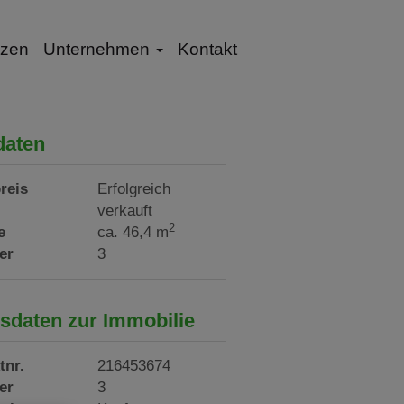
nzen
Unternehmen
Kontakt
daten
reis
Erfolgreich
verkauft
2
e
ca. 46,4 m
er
3
sdaten zur Immobilie
tnr.
216453674
er
3