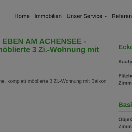
Home
Immobilien
Unser Service
Refere
ft: EBEN AM ACHENSEE -
Eck
öblierte 3 Zi.-Wohnung mit
Kaufp
Fläch
Zimm
Basi
Objek
Zimm