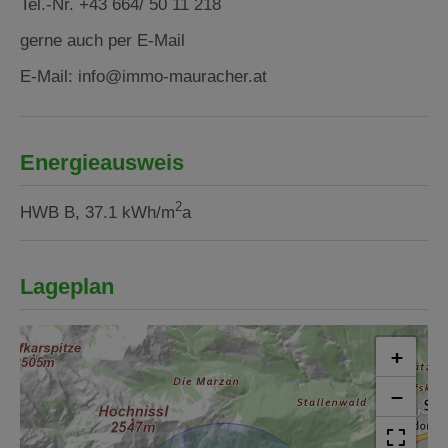
Tel.-Nr. +43 664/ 50 11 218
gerne auch per E-Mail
E-Mail: info@immo-mauracher.at
Energieausweis
2
HWB
B, 37.1 kWh/m
a
Lageplan
+
−