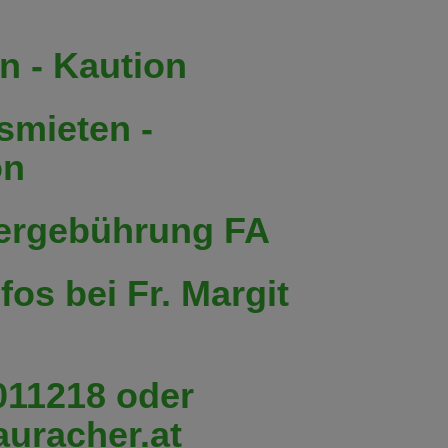
n - Kaution
smieten -
on
Vergebührung FA
 Fr. Margit
011218 oder
uracher.at