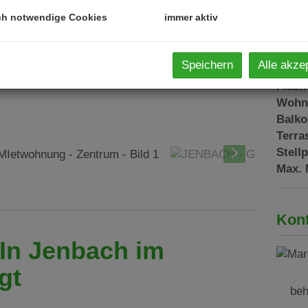
Verma
ch notwendige Cookies
immer aktiv
Objek
Miete
Speichern
Alle akze
Nutzu
Fläch
Wohn
Balk
Terra
Stell
Max. 
Kont
bach im
gt
beh