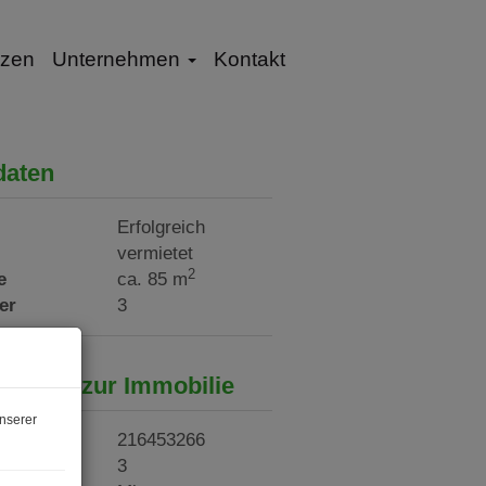
nzen
Unternehmen
Kontakt
daten
Erfolgreich
vermietet
2
e
ca. 85 m
er
3
sdaten zur Immobilie
nserer
tnr.
216453266
er
3