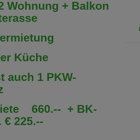
m2 Wohnung + Balkon
terasse
Vermietung
ter Küche
st auch 1 PKW-
z
iete 660.-- + BK-
 € 225.--