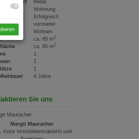
rktungsart
Miete
tart
Wohnung
Erfolgreich
vermietet
ptieren
ngsart
Wohnen
2
e
ca. 85 m
2
fläche
ca. 85 m
one
1
ssen
1
plätze
1
Mietdauer
4 Jahre
aktieren Sie uns
Margit Mauracher
. Konz Immobilienmaklerin und
Bauträger