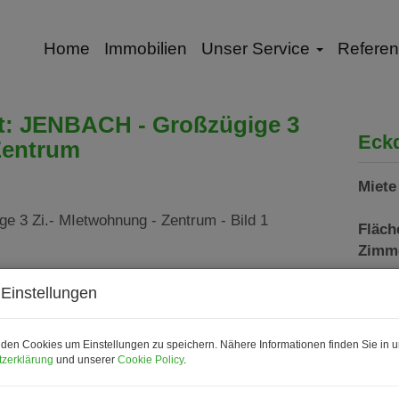
Home
Immobilien
Unser Service
Refere
et: JENBACH - Großzügige 3
Eck
Zentrum
Miete
Fläch
Zimm
Einstellungen
Basi
den Cookies um Einstellungen zu speichern. Nähere Informationen finden Sie in u
Objek
zerklärung
und unserer
Cookie Policy
.
Zimm