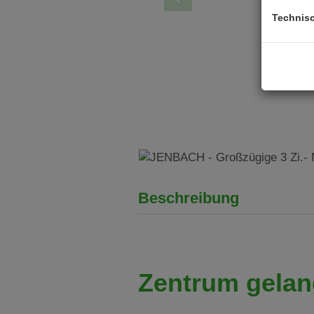
Technis
Beschreibung
In Jen
Zentrum gelan