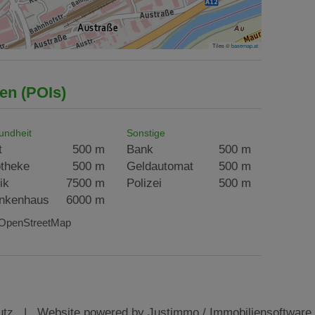
Tiles ©
basemap.at
en (POIs)
undheit
Sonstige
t
500 m
Bank
500 m
theke
500 m
Geldautomat
500 m
ik
7500 m
Polizei
500 m
nkenhaus
6000 m
: OpenStreetMap
utz
| Website powered by
Justimmo / Immobiliensoftware