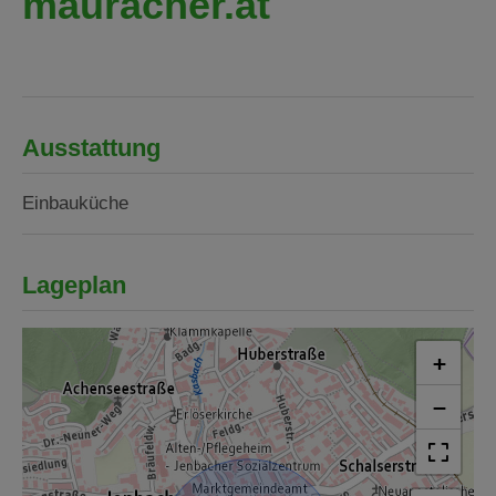
mauracher.at
Ausstattung
Einbauküche
Lageplan
+
−